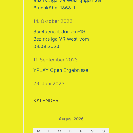
Bezirksliga VR West gegen SG
Bruchköbel 1868 II
14. Oktober 2023
Spielbericht Jungen-19
Bezirksliga VR West vom
09.09.2023
11. September 2023
YPLAY Open Ergebnisse
29. Juni 2023
KALENDER
August 2026
M
D
M
D
F
S
S