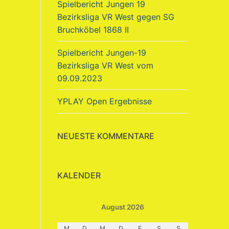
Spielbericht Jungen 19
Bezirksliga VR West gegen SG
Bruchköbel 1868 II
Spielbericht Jungen-19
Bezirksliga VR West vom
09.09.2023
YPLAY Open Ergebnisse
NEUESTE KOMMENTARE
KALENDER
August 2026
M
D
M
D
F
S
S