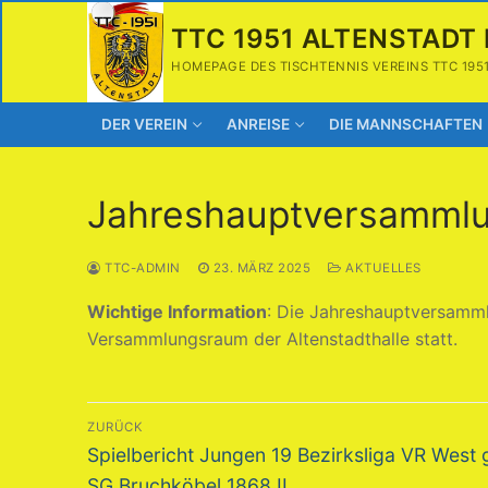
Zum
TTC 1951 ALTENSTADT 
Inhalt
springen
HOMEPAGE DES TISCHTENNIS VEREINS TTC 195
DER VEREIN
ANREISE
DIE MANNSCHAFTEN
Jahreshauptversamml
TTC-ADMIN
23. MÄRZ 2025
AKTUELLES
Wichtige Information
: Die Jahreshauptversamm
Versammlungsraum der Altenstadthalle statt.
Beitragsnavigation
ZURÜCK
Vorheriger
Spielbericht Jungen 19 Bezirksliga VR West
Beitrag:
SG Bruchköbel 1868 II