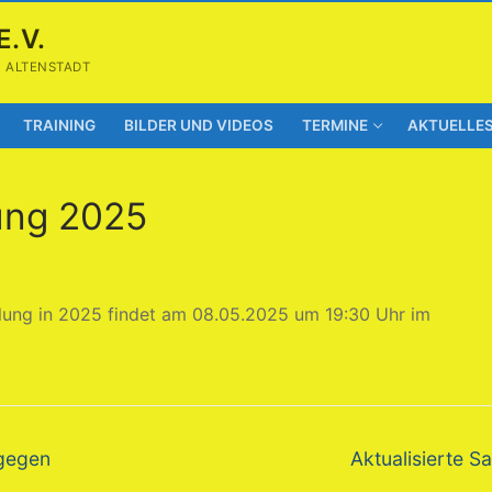
E.V.
1 ALTENSTADT
TRAINING
BILDER UND VIDEOS
TERMINE
AKTUELLE
ung 2025
lung in 2025 findet am 08.05.2025 um 19:30 Uhr im
Nächster
 gegen
Aktualisierte S
Beitrag: