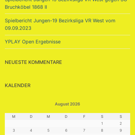
Bruchköbel 1868 II
Spielbericht Jungen-19 Bezirksliga VR West vom
09.09.2023
YPLAY Open Ergebnisse
NEUESTE KOMMENTARE
KALENDER
August 2026
M
D
M
D
F
S
S
1
2
3
4
5
6
7
8
9