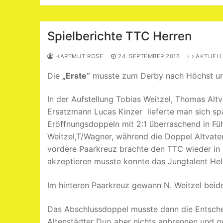
Spielberichte TTC Herren
HARTMUT ROSE
24. SEPTEMBER 2016
AKTUELL
Die
„Erste“
musste zum Derby nach Höchst und
In der Aufstellung Tobias Weitzel, Thomas Alt
Ersatzmann Lucas Kinzer lieferte man sich sp
Eröffnungsdoppeln mit 2:1 überraschend in Fü
Weitzel,T/Wagner, während die Doppel Altvater
vordere Paarkreuz brachte den TTC wieder in
akzeptieren musste konnte das Jungtalent Hel
Im hinteren Paarkreuz gewann N. Weitzel beide
Das Abschlussdoppel musste dann die Entschei
Altenstädter Duo aber nichts anbrennen und 