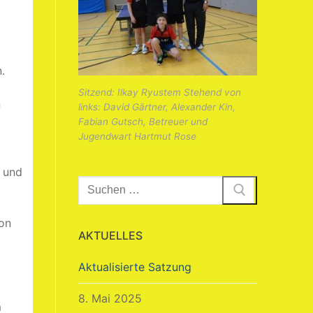
t
.
Sitzend: Ilkay Ryustem Stehend von
n
links: David Gärtner, Alexander Kin,
Fabian Gutsch, Betreuer und
Jugendwart Hartmut Rose
, und
Suchen
nach:
on
AKTUELLES
Aktualisierte Satzung
8. Mai 2025
m