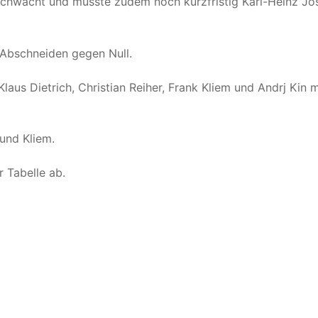
chwächt und musste zudem noch kurzfristig Karl-Heinz Jo
 Abschneiden gegen Null.
laus Dietrich, Christian Reiher, Frank Kliem und Andrj Kin m
 und Kliem.
r Tabelle ab.