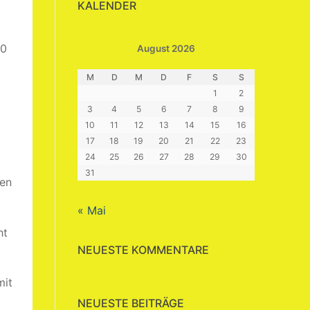
KALENDER
10
August 2026
M
D
M
D
F
S
S
1
2
3
4
5
6
7
8
9
10
11
12
13
14
15
16
17
18
19
20
21
22
23
24
25
26
27
28
29
30
31
gen
« Mai
ht
NEUESTE KOMMENTARE
mit
NEUESTE BEITRÄGE