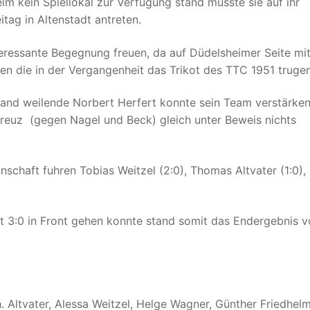
m kein Spiellokal zur Verfügung stand musste sie auf ihr
tag in Altenstadt antreten.
teressante Begegnung freuen, da auf Düdelsheimer Seite mi
den die in der Vergangenheit das Trikot des TTC 1951 trugen
hland weilende Norbert Herfert konnte sein Team verstärke
kreuz (gegen Nagel und Beck) gleich unter Beweis nichts
nschaft fuhren Tobias Weitzel (2:0), Thomas Altvater (1:0)
 3:0 in Front gehen konnte stand somit das Endergebnis v
. Altvater, Alessa Weitzel, Helge Wagner, Günther Friedhel