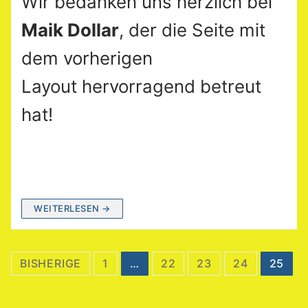
Wir bedanken uns herzlich bei
Maik Dollar
, der die Seite mit
dem vorherigen
Layout hervorragend betreut
hat!
WEITERLESEN →
Seitennummerierung
BISHERIGE
1
…
22
23
24
25
der
Beiträge