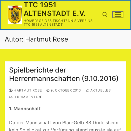
Zum
TTC 1951
Inhalt
ALTENSTADT E.V.
springen
HOMEPAGE DES TISCHTENNIS VEREINS
TTC 1951 ALTENSTADT
Autor:
Hartmut Rose
Suchen nach:
Spielberichte der
Herrenmannschaften (9.10.2016)
HARTMUT ROSE
9. OKTOBER 2016
AKTUELLES
0 KOMMENTARE
1. Mannschaft
Da der Mannschaft von Blau-Gelb 88 Düdelsheim
kein Spiellokal zur Verfügung stand musste sie auf