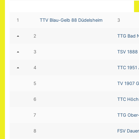
1
TTV Blau-Gelb 88 Düdelsheim
3
2
TTG Bad N
3
TSV 1888
4
TTC 1951 A
5
TV 1907 Ge
6
TTC Höchs
7
TTG Ober-
8
FSV Daue