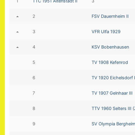
1
TTC 1951 Altenstadt II
3
2
FSV Dauernheim II
3
VFR Ulfa 1929
4
KSV Bobenhausen
5
TV 1908 Kefenrod
6
TV 1920 Eichelsdorf I
7
TV 1907 Gelnhaar III
8
TTV 1960 Selters III (
9
SV Olympia Berghei