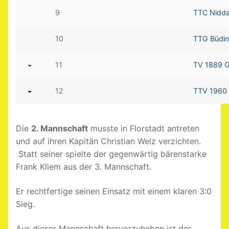
9
TTC Nidda
10
TTG Büdin
11
TV 1889 G
12
TTV 1960 S
Die
2. Mannschaft
musste in Florstadt antreten
und auf ihren Kapitän Christian Welz verzichten.
Statt seiner spielte der gegenwärtig bärenstarke
Frank Kliem aus der 3. Mannschaft.
Er rechtfertige seinen Einsatz mit einem klaren 3:0
Sieg.
Aus dieser Mannschaft hervorzuheben ist der